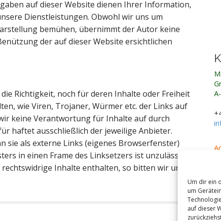
gaben auf dieser Website dienen Ihrer Information,
nsere Dienstleistungen. Obwohl wir uns um
darstellung bemühen, übernimmt der Autor keine
e Benützung der auf dieser Website ersichtlichen
K
M
Gr
ie Richtigkeit, noch für deren Inhalte oder Freiheit
A
en, wie Viren, Trojaner, Würmer etc. der Links auf
+4
r keine Verantwortung für Inhalte auf durch
i
r haftet ausschließlich der jeweilige Anbieter.
n sie als externe Links (eigenes Browserfenster)
Am
ers in einen Frame des Linksetzers ist unzulässig.
Pr
, rechtswidrige Inhalte enthalten, so bitten wir um
Bi
si
Um dir ein 
vo
um Gerätein
Technologie
auf dieser 
zurückziehs