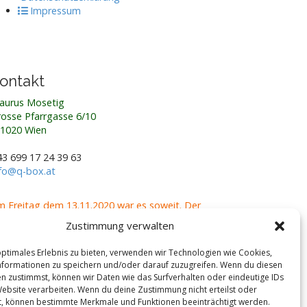
Impressum
ontakt
aurus Mosetig
osse Pfarrgasse 6/10
-1020 Wien
3 699 17 24 39 63
nfo@q-box.at
 Freitag dem 13.11.2020 war es soweit. Der
ototyp, die erste Q-Box übersiedelte
(zu den
Zustimmung verwalten
ldern)
von der Seestadt Aspern, der Platz an dem
e gebaut wurde und 5 Jahre stand, in den Westen
optimales Erlebnis zu bieten, verwenden wir Technologien wie Cookies,
n Wien.
formationen zu speichern und/oder darauf zuzugreifen. Wenn du diesen
n zustimmst, können wir Daten wie das Surfverhalten oder eindeutige IDs
Website verarbeiten. Wenn du deine Zustimmung nicht erteilst oder
t, können bestimmte Merkmale und Funktionen beeinträchtigt werden.