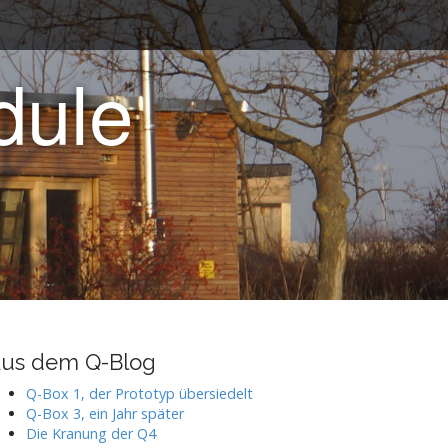
ule
us dem Q-Blog
Q-Box 1, der Prototyp übersiedelt
Q-Box 3, ein Jahr später
Die Kranung der Q4