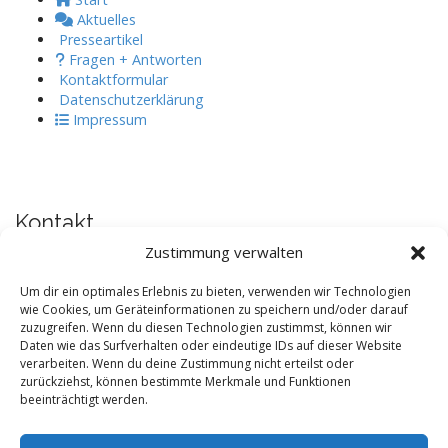
Aktuelles
Presseartikel
Fragen + Antworten
Kontaktformular
Datenschutzerklärung
Impressum
Kontakt
Zustimmung verwalten
Maurus Mosetig
Grosse Pfarrgasse 6/10
Um dir ein optimales Erlebnis zu bieten, verwenden wir Technologien
A-1020 Wien
wie Cookies, um Geräteinformationen zu speichern und/oder darauf
zuzugreifen. Wenn du diesen Technologien zustimmst, können wir
+43 699 17 24 39 63
Daten wie das Surfverhalten oder eindeutige IDs auf dieser Website
info@q-box.at
verarbeiten. Wenn du deine Zustimmung nicht erteilst oder
zurückziehst, können bestimmte Merkmale und Funktionen
beeinträchtigt werden.
Am Freitag dem 13.11.2020 war es soweit. Der Prototyp, die
erste Q-Box übersiedelte
(zu den Bildern)
von der Seestadt
Aspern, der Platz an dem sie gebaut wurde und 5 Jahre stand,