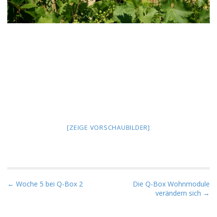
[ZEIGE VORSCHAUBILDER]
P
← Woche 5 bei Q-Box 2
Die Q-Box Wohnmodule
verändern sich →
o
s