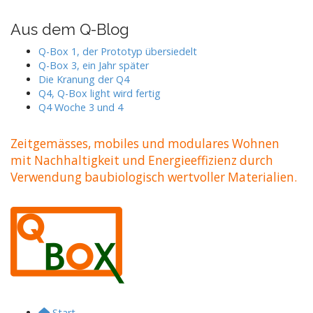
t
n
Aus dem Q-Blog
a
Q-Box 1, der Prototyp übersiedelt
v
Q-Box 3, ein Jahr später
i
Die Kranung der Q4
Q4, Q-Box light wird fertig
g
Q4 Woche 3 und 4
a
t
Zeitgemässes, mobiles und modulares Wohnen
i
mit Nachhaltigkeit und Energieeffizienz durch
o
Verwendung baubiologisch wertvoller Materialien.
n
Start